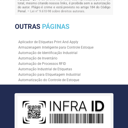
total, mesmo citando nossos links, é proibida sem a autorização
do autor. Plágio é crime e está previsto no artigo 184 do Código
Penal. –
Lei n° 9.610-98 sobre direitos autorais
.
OUTRAS
PÁGINAS
Aplicador de Etiquetas Print And Apply
Armazenagem Inteligente para Controle Estoque
Automação de Identificação Industrial
Automação de Inventário
Automação de Processos RFID
Automação Industrial de Etiquetas
Automação para Etiquetagem Industrial
Automatização do Controle de Estoque
Controle de Estoque com RFID
Controle de Estoque com Sistemas Automatizados
Empresa de Automação de Etiquetagem
Empresa de Automação para Processos Logísticos
Empresa de Rastreabilidade Industrial
Empresa de Soluções para Etiquetagem
Empresa Especializada em Inventário de Estoque
Etiqueta RFID para Controle de Estoque