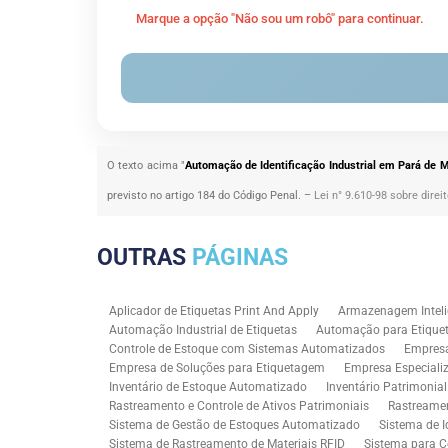
Marque a opção "Não sou um robô" para continuar.
O texto acima "
Automação de Identificação Industrial em Pará de 
previsto no artigo 184 do Código Penal. –
Lei n° 9.610-98 sobre direi
OUTRAS
PÁGINAS
Aplicador de Etiquetas Print And Apply
Armazenagem Inteli
Automação Industrial de Etiquetas
Automação para Etiquet
Controle de Estoque com Sistemas Automatizados
Empres
Empresa de Soluções para Etiquetagem
Empresa Especiali
Inventário de Estoque Automatizado
Inventário Patrimonia
Rastreamento e Controle de Ativos Patrimoniais
Rastreamen
Sistema de Gestão de Estoques Automatizado
Sistema de I
Sistema de Rastreamento de Materiais RFID
Sistema para C