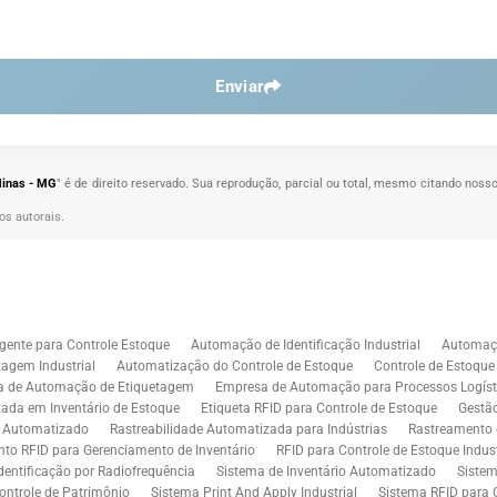
Enviar
Minas - MG
" é de direito reservado. Sua reprodução, parcial ou total, mesmo citando nosso
tos autorais
.
gente para Controle Estoque
Automação de Identificação Industrial
Automaçã
agem Industrial
Automatização do Controle de Estoque
Controle de Estoqu
a de Automação de Etiquetagem
Empresa de Automação para Processos Logíst
zada em Inventário de Estoque
Etiqueta RFID para Controle de Estoque
Gestã
l Automatizado
Rastreabilidade Automatizada para Indústrias
Rastreamento 
to RFID para Gerenciamento de Inventário
RFID para Controle de Estoque Indust
dentificação por Radiofrequência
Sistema de Inventário Automatizado
Sistem
ontrole de Patrimônio
Sistema Print And Apply Industrial
Sistema RFID para 