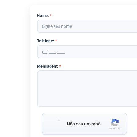
Nome:
*
Telefone:
*
Mensagem:
*
Não sou um robô