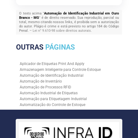
O texto acima "
Automação de Identificação Industrial em Ouro
Branco - MG
" é de direito reservado. Sua reprodução, parcial ou
total, mesmo citando nossos links, é proibida sem a autorização
do autor. Plágio é crime e está previsto no artigo 184 do Código
Penal. –
Lei n° 9.610-98 sobre direitos autorais
.
OUTRAS
PÁGINAS
Aplicador de Etiquetas Print And Apply
Armazenagem Inteligente para Controle Estoque
Automação de Identificação Industrial
Automação de Inventário
Automação de Processos RFID
Automação Industrial de Etiquetas
Automação para Etiquetagem Industrial
Automatização do Controle de Estoque
Controle de Estoque com RFID
Controle de Estoque com Sistemas Automatizados
Empresa de Automação de Etiquetagem
Empresa de Automação para Processos Logísticos
Empresa de Rastreabilidade Industrial