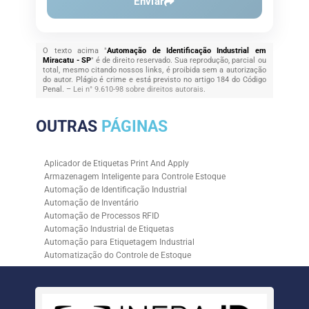
Enviar
O texto acima "
Automação de Identificação Industrial em
Miracatu - SP
" é de direito reservado. Sua reprodução, parcial ou
total, mesmo citando nossos links, é proibida sem a autorização
do autor. Plágio é crime e está previsto no artigo 184 do Código
Penal. –
Lei n° 9.610-98 sobre direitos autorais
.
OUTRAS
PÁGINAS
Aplicador de Etiquetas Print And Apply
Armazenagem Inteligente para Controle Estoque
Automação de Identificação Industrial
Automação de Inventário
Automação de Processos RFID
Automação Industrial de Etiquetas
Automação para Etiquetagem Industrial
Automatização do Controle de Estoque
Controle de Estoque com RFID
Controle de Estoque com Sistemas Automatizados
Empresa de Automação de Etiquetagem
Empresa de Automação para Processos Logísticos