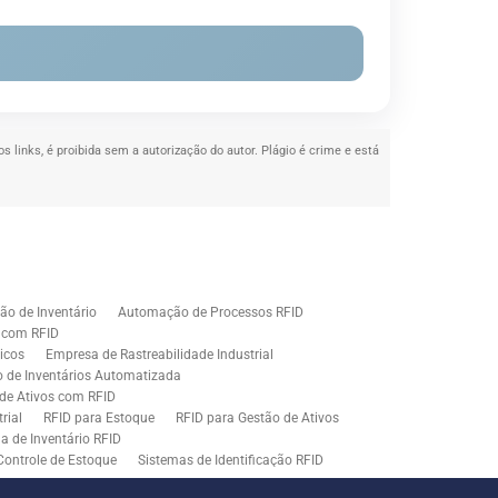
s links, é proibida sem a autorização do autor. Plágio é crime e está
o de Inventário
Automação de Processos RFID
e com RFID
icos
Empresa de Rastreabilidade Industrial
o de Inventários Automatizada
de Ativos com RFID
rial
RFID para Estoque
RFID para Gestão de Ativos
a de Inventário RFID
Controle de Estoque
Sistemas de Identificação RFID
s em Rastreamento RFID