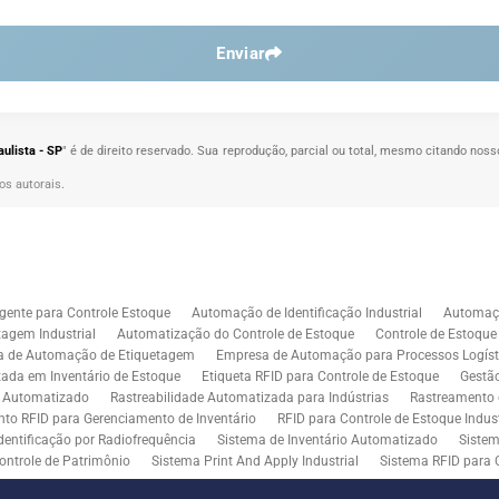
Enviar
aulista - SP
" é de direito reservado. Sua reprodução, parcial ou total, mesmo citando nosso
tos autorais
.
gente para Controle Estoque
Automação de Identificação Industrial
Automaçã
agem Industrial
Automatização do Controle de Estoque
Controle de Estoqu
a de Automação de Etiquetagem
Empresa de Automação para Processos Logíst
zada em Inventário de Estoque
Etiqueta RFID para Controle de Estoque
Gestã
l Automatizado
Rastreabilidade Automatizada para Indústrias
Rastreamento 
to RFID para Gerenciamento de Inventário
RFID para Controle de Estoque Indust
dentificação por Radiofrequência
Sistema de Inventário Automatizado
Sistem
ontrole de Patrimônio
Sistema Print And Apply Industrial
Sistema RFID para 
RFID para Indústria
Soluções de Impressão e Aplicação de Etiquetas
Soluçõe