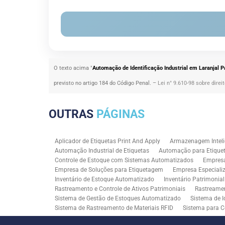
O texto acima "
Automação de Identificação Industrial em Laranjal P
previsto no artigo 184 do Código Penal. –
Lei n° 9.610-98 sobre direi
OUTRAS
PÁGINAS
Aplicador de Etiquetas Print And Apply
Armazenagem Inteli
Automação Industrial de Etiquetas
Automação para Etiquet
Controle de Estoque com Sistemas Automatizados
Empres
Empresa de Soluções para Etiquetagem
Empresa Especiali
Inventário de Estoque Automatizado
Inventário Patrimonia
Rastreamento e Controle de Ativos Patrimoniais
Rastreamen
Sistema de Gestão de Estoques Automatizado
Sistema de I
Sistema de Rastreamento de Materiais RFID
Sistema para C
Solução RFID para Controle Patrimonial Industrial
Solução 