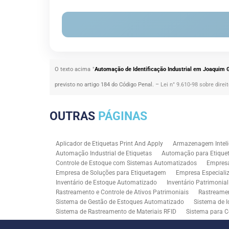
O texto acima "
Automação de Identificação Industrial em Joaquim
previsto no artigo 184 do Código Penal. –
Lei n° 9.610-98 sobre direi
OUTRAS
PÁGINAS
Aplicador de Etiquetas Print And Apply
Armazenagem Inteli
Automação Industrial de Etiquetas
Automação para Etiquet
Controle de Estoque com Sistemas Automatizados
Empres
Empresa de Soluções para Etiquetagem
Empresa Especiali
Inventário de Estoque Automatizado
Inventário Patrimonia
Rastreamento e Controle de Ativos Patrimoniais
Rastreamen
Sistema de Gestão de Estoques Automatizado
Sistema de I
Sistema de Rastreamento de Materiais RFID
Sistema para C
Solução RFID para Controle Patrimonial Industrial
Solução 