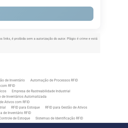
s links, é proibida sem a autorização do autor. Plágio é crime e está
o de Inventário
Automação de Processos RFID
e com RFID
icos
Empresa de Rastreabilidade Industrial
o de Inventários Automatizada
de Ativos com RFID
rial
RFID para Estoque
RFID para Gestão de Ativos
a de Inventário RFID
Controle de Estoque
Sistemas de Identificação RFID
s em Rastreamento RFID