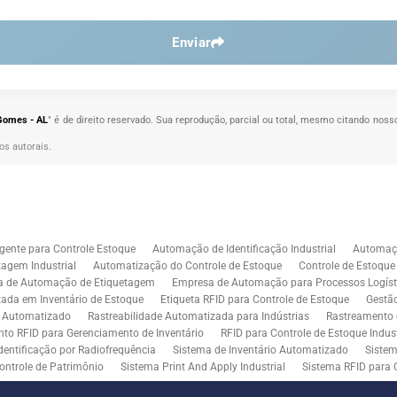
Enviar
 Gomes - AL
" é de direito reservado. Sua reprodução, parcial ou total, mesmo citando nosso
tos autorais
.
gente para Controle Estoque
Automação de Identificação Industrial
Automaçã
agem Industrial
Automatização do Controle de Estoque
Controle de Estoqu
a de Automação de Etiquetagem
Empresa de Automação para Processos Logíst
zada em Inventário de Estoque
Etiqueta RFID para Controle de Estoque
Gestã
l Automatizado
Rastreabilidade Automatizada para Indústrias
Rastreamento 
to RFID para Gerenciamento de Inventário
RFID para Controle de Estoque Indust
dentificação por Radiofrequência
Sistema de Inventário Automatizado
Sistem
ontrole de Patrimônio
Sistema Print And Apply Industrial
Sistema RFID para 
RFID para Indústria
Soluções de Impressão e Aplicação de Etiquetas
Soluçõe