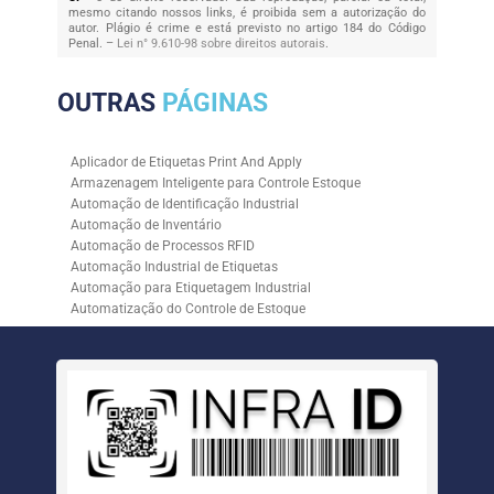
mesmo citando nossos links, é proibida sem a autorização do
autor. Plágio é crime e está previsto no artigo 184 do Código
Penal. –
Lei n° 9.610-98 sobre direitos autorais
.
OUTRAS
PÁGINAS
Aplicador de Etiquetas Print And Apply
Armazenagem Inteligente para Controle Estoque
Automação de Identificação Industrial
Automação de Inventário
Automação de Processos RFID
Automação Industrial de Etiquetas
Automação para Etiquetagem Industrial
Automatização do Controle de Estoque
Controle de Estoque com RFID
Controle de Estoque com Sistemas Automatizados
Empresa de Automação de Etiquetagem
Empresa de Automação para Processos Logísticos
Empresa de Rastreabilidade Industrial
Empresa de Soluções para Etiquetagem
Empresa Especializada em Inventário de Estoque
Etiqueta RFID para Controle de Estoque