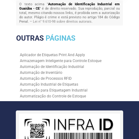
O texto acima "
Automação de Identificação Industrial em
Guaiúba - CE
" é de direito reservado. Sua reprodução, parcial ou
total, mesmo citando nossos links, é proibida sem a autorização
do autor. Plágio é crime e está previsto no artigo 184 do Código
Penal. –
Lei n° 9.610-98 sobre direitos autorais
.
OUTRAS
PÁGINAS
Aplicador de Etiquetas Print And Apply
Armazenagem Inteligente para Controle Estoque
Automação de Identificação Industrial
Automação de Inventário
Automação de Processos RFID
Automação Industrial de Etiquetas
Automação para Etiquetagem Industrial
Automatização do Controle de Estoque
Controle de Estoque com RFID
Controle de Estoque com Sistemas Automatizados
Empresa de Automação de Etiquetagem
Empresa de Automação para Processos Logísticos
Empresa de Rastreabilidade Industrial
Empresa de Soluções para Etiquetagem
Empresa Especializada em Inventário de Estoque