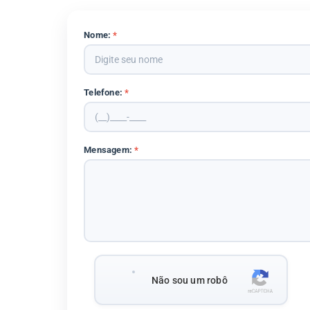
Nome:
*
Telefone:
*
Mensagem:
*
Não sou um robô