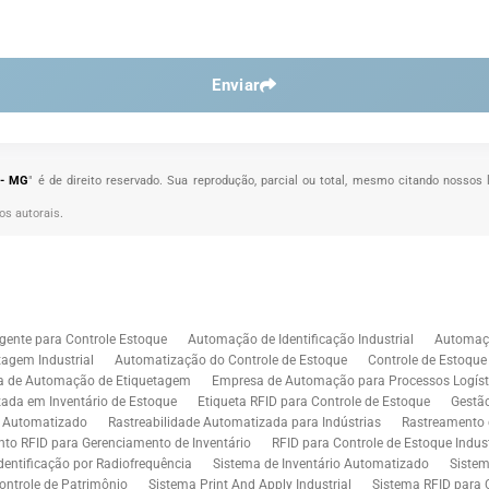
Enviar
 - MG
" é de direito reservado. Sua reprodução, parcial ou total, mesmo citando nossos 
tos autorais
.
gente para Controle Estoque
Automação de Identificação Industrial
Automaçã
agem Industrial
Automatização do Controle de Estoque
Controle de Estoqu
a de Automação de Etiquetagem
Empresa de Automação para Processos Logíst
zada em Inventário de Estoque
Etiqueta RFID para Controle de Estoque
Gestã
l Automatizado
Rastreabilidade Automatizada para Indústrias
Rastreamento 
to RFID para Gerenciamento de Inventário
RFID para Controle de Estoque Indust
dentificação por Radiofrequência
Sistema de Inventário Automatizado
Sistem
ontrole de Patrimônio
Sistema Print And Apply Industrial
Sistema RFID para 