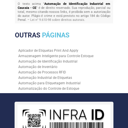
O texto acima "
Automação de Identificação Industrial em
Caucaia - CE
" é de direito reservado. Sua reprodução, parcial ou
total, mesmo citando nossos links, é proibida sem a autorização
do autor. Plágio é crime e está previsto no artigo 184 do Código
Penal. –
Lei n° 9.610-98 sobre direitos autorais
.
OUTRAS
PÁGINAS
Aplicador de Etiquetas Print And Apply
Armazenagem Inteligente para Controle Estoque
Automação de Identificação Industrial
Automação de Inventário
Automação de Processos RFID
Automação Industrial de Etiquetas
Automação para Etiquetagem Industrial
Automatização do Controle de Estoque
Controle de Estoque com RFID
Controle de Estoque com Sistemas Automatizados
Empresa de Automação de Etiquetagem
Empresa de Automação para Processos Logísticos
Empresa de Rastreabilidade Industrial
Empresa de Soluções para Etiquetagem
Empresa Especializada em Inventário de Estoque