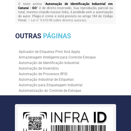
O texto acima "
Automação de Identificação Industrial em
Caturaí - GO
" é de direito reservado. Sua reprodução, parcial ou
total, mesmo citando nossos links, é proibida sem a autorização
do autor. Plágio é crime e está previsto no artigo 184 do Código
Penal. –
Lei n° 9.610-98 sobre direitos autorais
.
OUTRAS
PÁGINAS
Aplicador de Etiquetas Print And Apply
Armazenagem Inteligente para Controle Estoque
Automação de Identificação Industrial
Automação de Inventário
Automação de Processos RFID
Automação Industrial de Etiquetas
Automação para Etiquetagem Industrial
Automatização do Controle de Estoque
Controle de Estoque com RFID
Controle de Estoque com Sistemas Automatizados
Empresa de Automação de Etiquetagem
Empresa de Automação para Processos Logísticos
Empresa de Rastreabilidade Industrial
Empresa de Soluções para Etiquetagem
Empresa Especializada em Inventário de Estoque