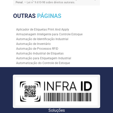
Penal. –
Lei n° 9.610-98 sobre direitos autorais
.
OUTRAS
PÁGINAS
Aplicador de Etiquetas Print And Apply
Armazenagem Inteligente para Controle Estoque
Automação de Identificação Industrial
Automação de Inventário
Automação de Processos RFID
Automação Industrial de Etiquetas
Automação para Etiquetagem Industrial
Automatização do Controle de Estoque
Controle de Estoque com RFID
Controle de Estoque com Sistemas Automatizados
Empresa de Automação de Etiquetagem
Empresa de Automação para Processos Logísticos
Empresa de Rastreabilidade Industrial
Empresa de Soluções para Etiquetagem
Empresa Especializada em Inventário de Estoque
Etiqueta RFID para Controle de Estoque
Gestão de Inventários Automatizada
Soluções
Inventário de Estoque Automatizado