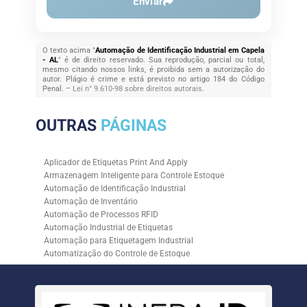
Enviar
O texto acima "
Automação de Identificação Industrial em Capela
- AL
" é de direito reservado. Sua reprodução, parcial ou total,
mesmo citando nossos links, é proibida sem a autorização do
autor. Plágio é crime e está previsto no artigo 184 do Código
Penal. –
Lei n° 9.610-98 sobre direitos autorais
.
OUTRAS
PÁGINAS
Aplicador de Etiquetas Print And Apply
Armazenagem Inteligente para Controle Estoque
Automação de Identificação Industrial
Automação de Inventário
Automação de Processos RFID
Automação Industrial de Etiquetas
Automação para Etiquetagem Industrial
Automatização do Controle de Estoque
Controle de Estoque com RFID
Controle de Estoque com Sistemas Automatizados
Empresa de Automação de Etiquetagem
Empresa de Automação para Processos Logísticos