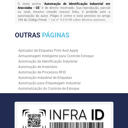
O texto acima "
Automação de Identificação Industrial em
Aracoiaba - CE
" é de direito reservado. Sua reprodução, parcial
ou total, mesmo citando nossos links, é proibida sem a
autorização do autor. Plágio é crime e está previsto no artigo
184 do Código Penal. –
Lei n° 9.610-98 sobre direitos autorais
.
OUTRAS
PÁGINAS
Aplicador de Etiquetas Print And Apply
Armazenagem Inteligente para Controle Estoque
Automação de Identificação Industrial
Automação de Inventário
Automação de Processos RFID
Automação Industrial de Etiquetas
Automação para Etiquetagem Industrial
Automatização do Controle de Estoque
Controle de Estoque com RFID
Controle de Estoque com Sistemas Automatizados
Empresa de Automação de Etiquetagem
Empresa de Automação para Processos Logísticos
Empresa de Rastreabilidade Industrial
Empresa de Soluções para Etiquetagem
Empresa Especializada em Inventário de Estoque