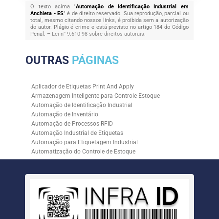
O texto acima "
Automação de Identificação Industrial em
Anchieta - ES
" é de direito reservado. Sua reprodução, parcial ou
total, mesmo citando nossos links, é proibida sem a autorização
do autor. Plágio é crime e está previsto no artigo 184 do Código
Penal. –
Lei n° 9.610-98 sobre direitos autorais
.
OUTRAS
PÁGINAS
Aplicador de Etiquetas Print And Apply
Armazenagem Inteligente para Controle Estoque
Automação de Identificação Industrial
Automação de Inventário
Automação de Processos RFID
Automação Industrial de Etiquetas
Automação para Etiquetagem Industrial
Automatização do Controle de Estoque
Controle de Estoque com RFID
Controle de Estoque com Sistemas Automatizados
Empresa de Automação de Etiquetagem
Empresa de Automação para Processos Logísticos
Empresa de Rastreabilidade Industrial
Empresa de Soluções para Etiquetagem
Empresa Especializada em Inventário de Estoque