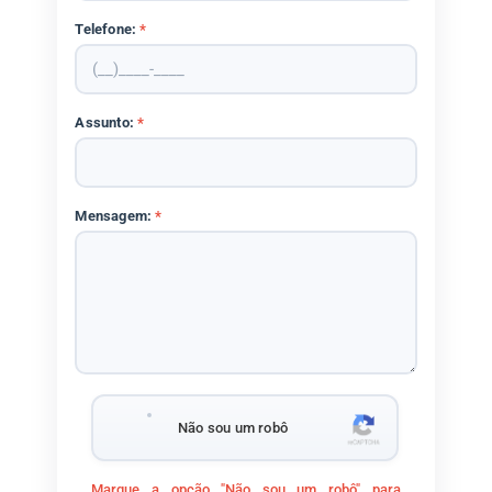
Telefone:
*
Assunto:
*
Mensagem:
*
Não sou um robô
Marque a opção "Não sou um robô" para