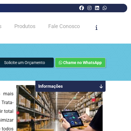
s
Produtos
Fale Conosco
Solicite um Orçamento
Chame no WhatsApp
Informações
 mais
 Trata-
 total
nimizar
e todos