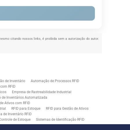
, mesmo citando nossos links, é proibida sem a autorização do autor.
o de Inventário
Automação de Processos RFID
e com RFID
icos
Empresa de Rastreabilidade Industrial
o de Inventários Automatizada
de Ativos com RFID
rial
RFID para Estoque
RFID para Gestão de Ativos
a de Inventário RFID
Controle de Estoque
Sistemas de Identificação RFID
s em Rastreamento RFID