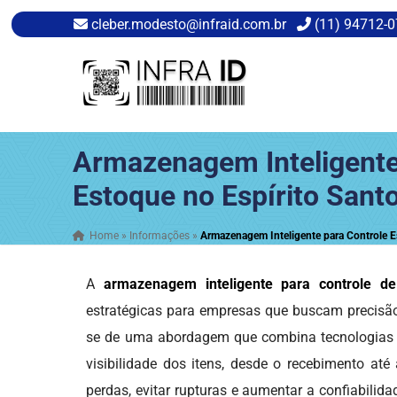
cleber.modesto@infraid.com.br
(11) 94712-
Armazenagem Inteligente
Estoque no Espírito Santo
Home
»
Informações
»
Armazenagem Inteligente para Controle E
A
armazenagem inteligente para controle d
estratégicas para empresas que buscam precisão,
se de uma abordagem que combina tecnologias a
visibilidade dos itens, desde o recebimento até
perdas, evitar rupturas e aumentar a confiabili