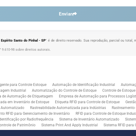
Enviar
Espírito Santo do Pinhal - SP
" é de direito reservado. Sua reprodução, parcial ou total
° 9.610-98 sobre direitos autorais
.
gente para Controle Estoque
Automação de Identificação Industrial
Automaçã
agem Industrial
Automatização do Controle de Estoque
Controle de Estoqu
a de Automação de Etiquetagem
Empresa de Automação para Processos Logíst
zada em Inventário de Estoque
Etiqueta RFID para Controle de Estoque
Gestã
l Automatizado
Rastreabilidade Automatizada para Indústrias
Rastreamento 
to RFID para Gerenciamento de Inventário
RFID para Controle de Estoque Indust
dentificação por Radiofrequência
Sistema de Inventário Automatizado
Sistem
ontrole de Patrimônio
Sistema Print And Apply Industrial
Sistema RFID para 
RFID para Indústria
Soluções de Impressão e Aplicação de Etiquetas
Soluçõe