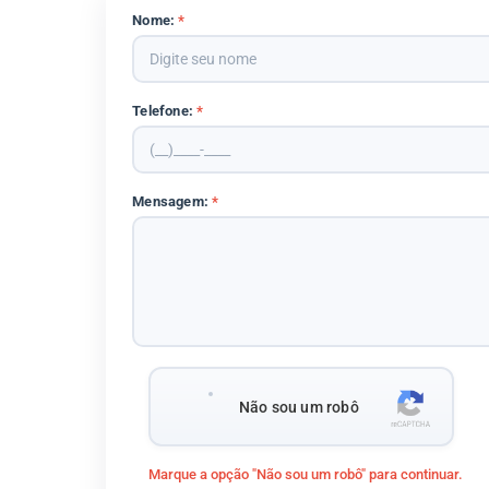
Nome:
*
Telefone:
*
Mensagem:
*
Não sou um robô
Marque a opção "Não sou um robô" para continuar.