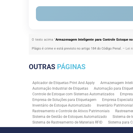
O texto acima "
Armazenagem Inteligente para Controle Estoque no 
Plágio é crime e está previsto no artigo 184 do Código Penal. –
Lei n
OUTRAS
PÁGINAS
Aplicador de Etiquetas Print And Apply
Armazenagem Inteli
Automação Industrial de Etiquetas
Automação para Etiquet
Controle de Estoque com Sistemas Automatizados
Empres
Empresa de Soluções para Etiquetagem
Empresa Especiali
Inventário de Estoque Automatizado
Inventário Patrimonia
Rastreamento e Controle de Ativos Patrimoniais
Rastreamen
Sistema de Gestão de Estoques Automatizado
Sistema de I
Sistema de Rastreamento de Materiais RFID
Sistema para C
Solução RFID para Controle Patrimonial Industrial
Solução 