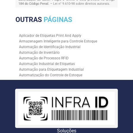
184 do Código Penal. –
Lei n° 9.610-98 sobre direitos autorais
.
OUTRAS
PÁGINAS
Aplicador de Etiquetas Print And Apply
Armazenagem Inteligente para Controle Estoque
Automação de Identificação Industrial
Automação de Inventário
Automação de Processos RFID
Automação Industrial de Etiquetas
Automação para Etiquetagem Industrial
Automatização do Controle de Estoque
Controle de Estoque com RFID
Controle de Estoque com Sistemas Automatizados
Empresa de Automação de Etiquetagem
Empresa de Automação para Processos Logísticos
Empresa de Rastreabilidade Industrial
Empresa de Soluções para Etiquetagem
Empresa Especializada em Inventário de Estoque
Etiqueta RFID para Controle de Estoque
Gestão de Inventários Automatizada
Soluções
Inventário de Estoque Automatizado