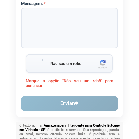
Mensagem:
*
Não sou um robô
Marque a opção "Não sou um robô" para
continuar.
Enviar
O texto acima "
Armazenagem Inteligente para Controle Estoque
em Vinhedo - SP
" é de direito reservado. Sua reprodução, parcial
ou total, mesmo citando nossos links, é proibida sem a
autorização do autor. Plágio é crime e está previsto no artigo