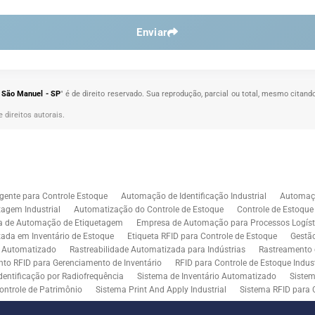
Enviar
 São Manuel - SP
" é de direito reservado. Sua reprodução, parcial ou total, mesmo citand
e direitos autorais
.
gente para Controle Estoque
Automação de Identificação Industrial
Automaçã
agem Industrial
Automatização do Controle de Estoque
Controle de Estoqu
a de Automação de Etiquetagem
Empresa de Automação para Processos Logíst
zada em Inventário de Estoque
Etiqueta RFID para Controle de Estoque
Gestã
l Automatizado
Rastreabilidade Automatizada para Indústrias
Rastreamento 
to RFID para Gerenciamento de Inventário
RFID para Controle de Estoque Indust
dentificação por Radiofrequência
Sistema de Inventário Automatizado
Sistem
ontrole de Patrimônio
Sistema Print And Apply Industrial
Sistema RFID para 
RFID para Indústria
Soluções de Impressão e Aplicação de Etiquetas
Soluçõe