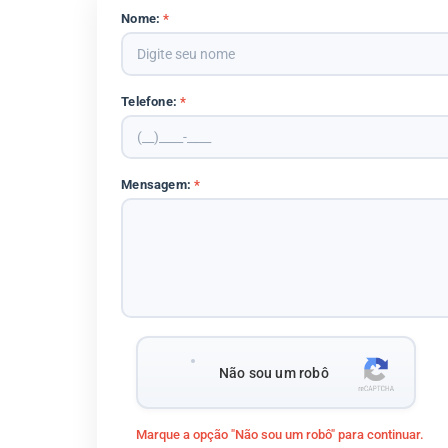
Nome:
*
Telefone:
*
Mensagem:
*
Não sou um robô
Marque a opção "Não sou um robô" para continuar.