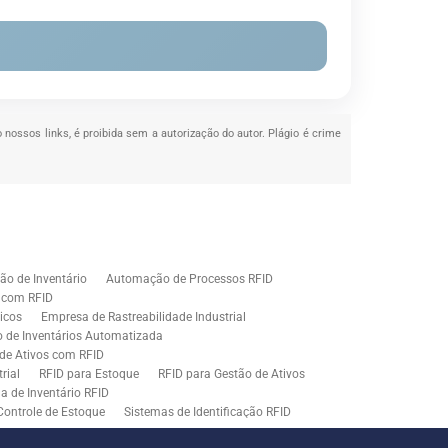
o nossos links, é proibida sem a autorização do autor. Plágio é crime
o de Inventário
Automação de Processos RFID
e com RFID
icos
Empresa de Rastreabilidade Industrial
o de Inventários Automatizada
de Ativos com RFID
rial
RFID para Estoque
RFID para Gestão de Ativos
a de Inventário RFID
Controle de Estoque
Sistemas de Identificação RFID
s em Rastreamento RFID