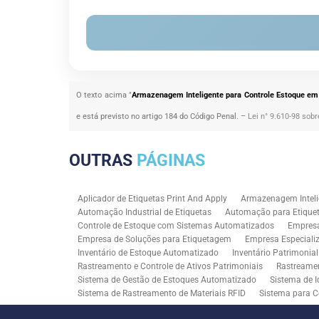
O texto acima "
Armazenagem Inteligente para Controle Estoque em
e está previsto no artigo 184 do Código Penal. –
Lei n° 9.610-98 sobr
OUTRAS
PÁGINAS
Aplicador de Etiquetas Print And Apply
Armazenagem Inteli
Automação Industrial de Etiquetas
Automação para Etiquet
Controle de Estoque com Sistemas Automatizados
Empres
Empresa de Soluções para Etiquetagem
Empresa Especiali
Inventário de Estoque Automatizado
Inventário Patrimonia
Rastreamento e Controle de Ativos Patrimoniais
Rastreamen
Sistema de Gestão de Estoques Automatizado
Sistema de I
Sistema de Rastreamento de Materiais RFID
Sistema para C
Solução RFID para Controle Patrimonial Industrial
Solução 