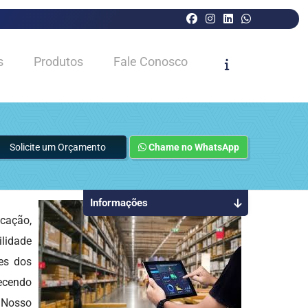
s
Produtos
Fale Conosco
Solicite um Orçamento
Chame no WhatsApp
Informações
cação,
ilidade
es dos
recendo
 Nosso