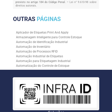
previsto no artigo 184 do Código Penal. –
Lei n° 9.610-98 sobre
direitos autorais
.
OUTRAS
PÁGINAS
Aplicador de Etiquetas Print And Apply
Armazenagem Inteligente para Controle Estoque
Automação de Identificação Industrial
Automação de Inventário
Automação de Processos RFID
Automação Industrial de Etiquetas
Automação para Etiquetagem Industrial
Automatização do Controle de Estoque
Controle de Estoque com RFID
Controle de Estoque com Sistemas Automatizados
Empresa de Automação de Etiquetagem
Empresa de Automação para Processos Logísticos
Empresa de Rastreabilidade Industrial
Empresa de Soluções para Etiquetagem
Empresa Especializada em Inventário de Estoque
Etiqueta RFID para Controle de Estoque
Gestão de Inventários Automatizada