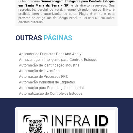
O texto acima "
Armazenagem Inteligente para Controle Estoque
em Santa Maria da Serra - SP
" é de direito reservado. Sua
reprodução, parcial ou total, mesmo citando nossos links, é
proibida sem a autorização do autor. Plágio é crime e está
previsto no artigo 184 do Código Penal. –
Lei n° 9.610-98 sobre
direitos autorais
.
OUTRAS
PÁGINAS
Aplicador de Etiquetas Print And Apply
Armazenagem Inteligente para Controle Estoque
Automação de Identificação Industrial
Automação de Inventário
Automação de Processos RFID
Automação Industrial de Etiquetas
Automação para Etiquetagem Industrial
Automatização do Controle de Estoque
Controle de Estoque com RFID
Controle de Estoque com Sistemas Automatizados
Empresa de Automação de Etiquetagem
Empresa de Automação para Processos Logísticos
Empresa de Rastreabilidade Industrial
Empresa de Soluções para Etiquetagem