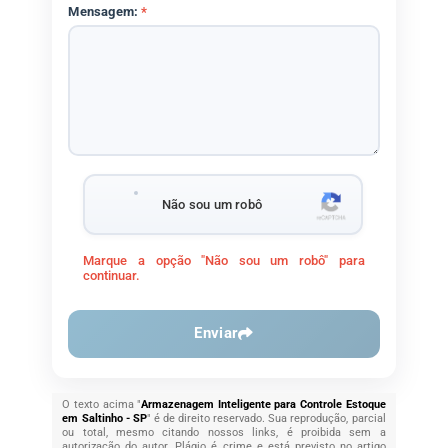
Mensagem:
*
Não sou um robô
Marque a opção "Não sou um robô" para
continuar.
Enviar
O texto acima "
Armazenagem Inteligente para Controle Estoque
em Saltinho - SP
" é de direito reservado. Sua reprodução, parcial
ou total, mesmo citando nossos links, é proibida sem a
autorização do autor. Plágio é crime e está previsto no artigo