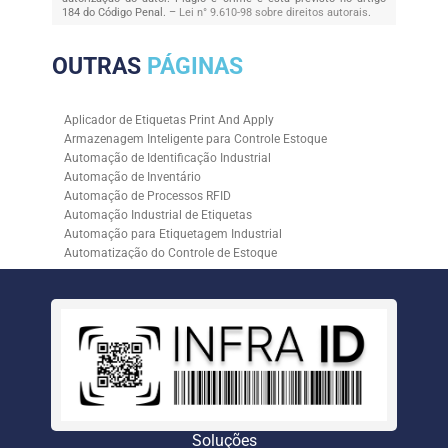
184 do Código Penal. –
Lei n° 9.610-98 sobre direitos autorais
.
OUTRAS
PÁGINAS
Aplicador de Etiquetas Print And Apply
Armazenagem Inteligente para Controle Estoque
Automação de Identificação Industrial
Automação de Inventário
Automação de Processos RFID
Automação Industrial de Etiquetas
Automação para Etiquetagem Industrial
Automatização do Controle de Estoque
Controle de Estoque com RFID
Controle de Estoque com Sistemas Automatizados
Empresa de Automação de Etiquetagem
Empresa de Automação para Processos Logísticos
Empresa de Rastreabilidade Industrial
Empresa de Soluções para Etiquetagem
Empresa Especializada em Inventário de Estoque
Etiqueta RFID para Controle de Estoque
Gestão de Inventários Automatizada
Soluções
Inventário de Estoque Automatizado