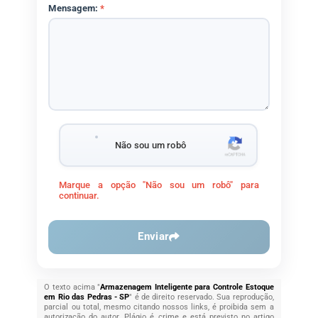
Mensagem:
*
Não sou um robô
Marque a opção "Não sou um robô" para
continuar.
Enviar
O texto acima "
Armazenagem Inteligente para Controle Estoque
em Rio das Pedras - SP
" é de direito reservado. Sua reprodução,
parcial ou total, mesmo citando nossos links, é proibida sem a
autorização do autor. Plágio é crime e está previsto no artigo