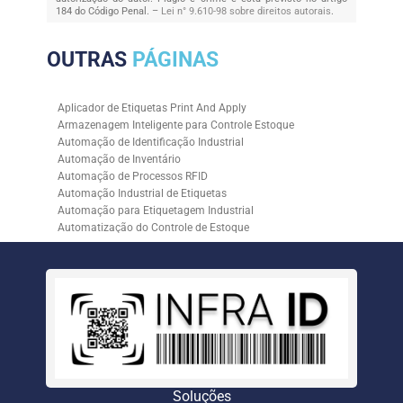
184 do Código Penal. –
Lei n° 9.610-98 sobre direitos autorais
.
OUTRAS
PÁGINAS
Aplicador de Etiquetas Print And Apply
Armazenagem Inteligente para Controle Estoque
Automação de Identificação Industrial
Automação de Inventário
Automação de Processos RFID
Automação Industrial de Etiquetas
Automação para Etiquetagem Industrial
Automatização do Controle de Estoque
Controle de Estoque com RFID
Controle de Estoque com Sistemas Automatizados
Empresa de Automação de Etiquetagem
Empresa de Automação para Processos Logísticos
Empresa de Rastreabilidade Industrial
Empresa de Soluções para Etiquetagem
Empresa Especializada em Inventário de Estoque
Etiqueta RFID para Controle de Estoque
Gestão de Inventários Automatizada
Soluções
Inventário de Estoque Automatizado