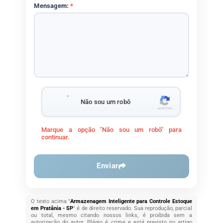
Mensagem:
*
Não sou um robô
Marque a opção "Não sou um robô" para
continuar.
Enviar
O texto acima "
Armazenagem Inteligente para Controle Estoque
em Pratânia - SP
" é de direito reservado. Sua reprodução, parcial
ou total, mesmo citando nossos links, é proibida sem a
autorização do autor. Plágio é crime e está previsto no artigo