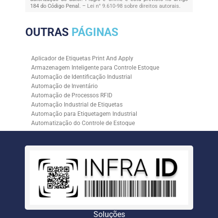
184 do Código Penal. –
Lei n° 9.610-98 sobre direitos autorais
.
OUTRAS
PÁGINAS
Aplicador de Etiquetas Print And Apply
Armazenagem Inteligente para Controle Estoque
Automação de Identificação Industrial
Automação de Inventário
Automação de Processos RFID
Automação Industrial de Etiquetas
Automação para Etiquetagem Industrial
Automatização do Controle de Estoque
Controle de Estoque com RFID
Controle de Estoque com Sistemas Automatizados
Empresa de Automação de Etiquetagem
Empresa de Automação para Processos Logísticos
Empresa de Rastreabilidade Industrial
Empresa de Soluções para Etiquetagem
Empresa Especializada em Inventário de Estoque
Etiqueta RFID para Controle de Estoque
Gestão de Inventários Automatizada
Soluções
Inventário de Estoque Automatizado