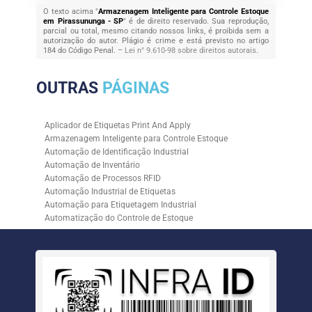
O texto acima "
Armazenagem Inteligente para Controle Estoque
em Pirassununga - SP
" é de direito reservado. Sua reprodução,
parcial ou total, mesmo citando nossos links, é proibida sem a
autorização do autor. Plágio é crime e está previsto no artigo
184 do Código Penal. –
Lei n° 9.610-98 sobre direitos autorais
.
OUTRAS
PÁGINAS
Aplicador de Etiquetas Print And Apply
Armazenagem Inteligente para Controle Estoque
Automação de Identificação Industrial
Automação de Inventário
Automação de Processos RFID
Automação Industrial de Etiquetas
Automação para Etiquetagem Industrial
Automatização do Controle de Estoque
Controle de Estoque com RFID
Controle de Estoque com Sistemas Automatizados
Empresa de Automação de Etiquetagem
Empresa de Automação para Processos Logísticos
Empresa de Rastreabilidade Industrial
Empresa de Soluções para Etiquetagem
Empresa Especializada em Inventário de Estoque