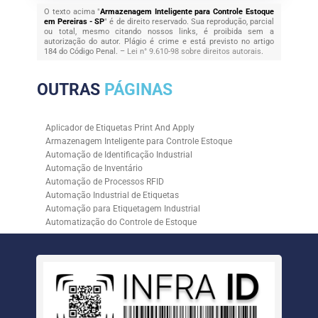
O texto acima "
Armazenagem Inteligente para Controle Estoque
em Pereiras - SP
" é de direito reservado. Sua reprodução, parcial
ou total, mesmo citando nossos links, é proibida sem a
autorização do autor. Plágio é crime e está previsto no artigo
184 do Código Penal. –
Lei n° 9.610-98 sobre direitos autorais
.
OUTRAS
PÁGINAS
Aplicador de Etiquetas Print And Apply
Armazenagem Inteligente para Controle Estoque
Automação de Identificação Industrial
Automação de Inventário
Automação de Processos RFID
Automação Industrial de Etiquetas
Automação para Etiquetagem Industrial
Automatização do Controle de Estoque
Controle de Estoque com RFID
Controle de Estoque com Sistemas Automatizados
Empresa de Automação de Etiquetagem
Empresa de Automação para Processos Logísticos
Empresa de Rastreabilidade Industrial
Empresa de Soluções para Etiquetagem
Empresa Especializada em Inventário de Estoque