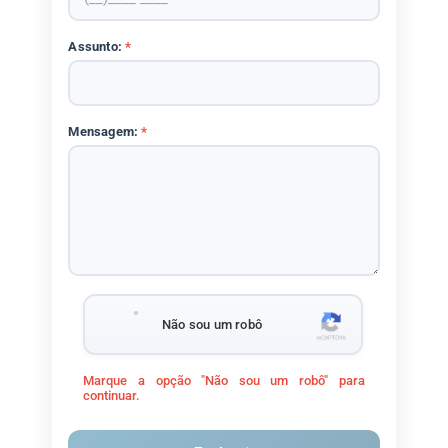
Assunto:
*
Mensagem:
*
Não sou um robô
Marque a opção "Não sou um robô" para
continuar.