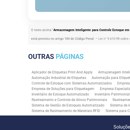
O texto acima "
Armazenagem Inteligente para Controle Estoque em
está previsto no artigo 184 do Código Penal. –
Lei n° 9.610-98 sobre 
OUTRAS
PÁGINAS
Aplicador de Etiquetas Print And Apply
Armazenagem Inteli
Automação Industrial de Etiquetas
Automação para Etiquet
Controle de Estoque com Sistemas Automatizados
Empres
Empresa de Soluções para Etiquetagem
Empresa Especiali
Inventário de Estoque Automatizado
Inventário Patrimonia
Rastreamento e Controle de Ativos Patrimoniais
Rastreamen
Sistema de Gestão de Estoques Automatizado
Sistema de I
Sistema de Rastreamento de Materiais RFID
Sistema para C
Solução RFID para Controle Patrimonial Industrial
Solução 
Soluções para Rastreabilidade Industrial
Soluções RFID para
Soluçõ
Consultoria SAP para Gestão de Processos
Tecnologia de M