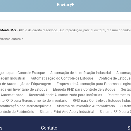
Enviar
 Monte Mor - SP
" é de direito reservado. Sua reprodução, parcial ou total, mesmo citando 
direitos autorais
.
gente para Controle Estoque
Automação de Identificação Industrial
Automaçã
agem Industrial
Automatização do Controle de Estoque
Controle de Estoqu
a de Automação de Etiquetagem
Empresa de Automação para Processos Logíst
zada em Inventário de Estoque
Etiqueta RFID para Controle de Estoque
Gestã
l Automatizado
Rastreabilidade Automatizada para Indústrias
Rastreamento 
to RFID para Gerenciamento de Inventário
RFID para Controle de Estoque Indust
dentificação por Radiofrequência
Sistema de Inventário Automatizado
Sistem
ontrole de Patrimônio
Sistema Print And Apply Industrial
Sistema RFID para 
RFID para Indústria
Soluções de Impressão e Aplicação de Etiquetas
Soluçõe
 Controle de Inventário
Soluções RFID para Empresas
Automação de Aplicaç
es
Contato
S
iddleware para Integração
Tecnologia de Middleware e Ferramentas para Integ