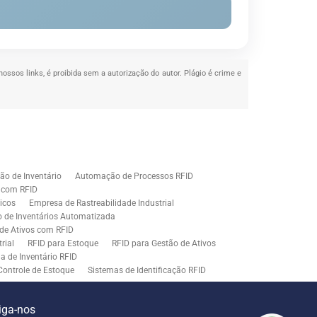
nossos links, é proibida sem a autorização do autor. Plágio é crime e
o de Inventário
Automação de Processos RFID
e com RFID
icos
Empresa de Rastreabilidade Industrial
o de Inventários Automatizada
de Ativos com RFID
rial
RFID para Estoque
RFID para Gestão de Ativos
a de Inventário RFID
Controle de Estoque
Sistemas de Identificação RFID
s em Rastreamento RFID
ão de Etiquetas
Tecnologia para Gestão de Estoque
iga-nos
ração
Middleware para Integração de Sistemas