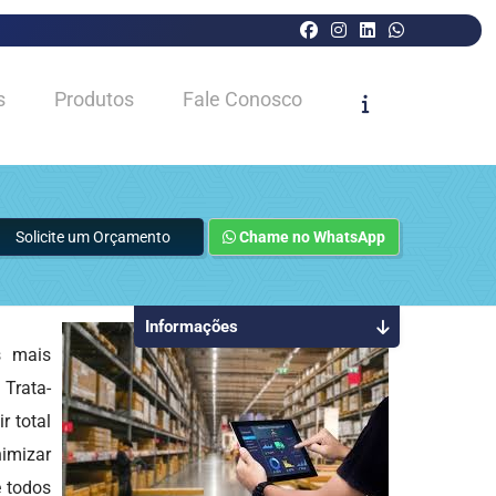
s
Produtos
Fale Conosco
Solicite um Orçamento
Chame no WhatsApp
Informações
 mais
 Trata-
 total
nimizar
e todos