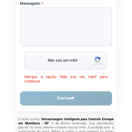
Mensagem:
*
Não sou um robô
Marque a opção "Não sou um robô" para
continuar.
Enviar
O texto acima "
Armazenagem Inteligente para Controle Estoque
em Mombuca - SP
" é de direito reservado. Sua reprodução,
parcial ou total, mesmo citando nossos links, é proibida sem a
autorização do autor. Plágio é crime e está previsto no artigo