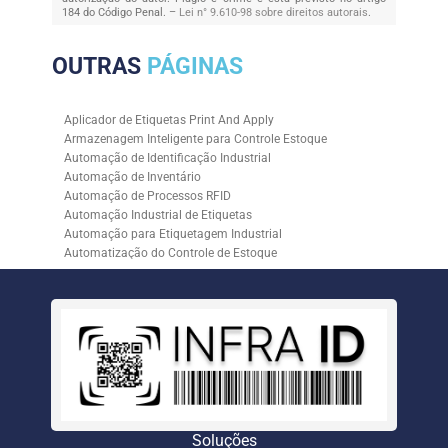
184 do Código Penal. –
Lei n° 9.610-98 sobre direitos autorais
.
OUTRAS
PÁGINAS
Aplicador de Etiquetas Print And Apply
Armazenagem Inteligente para Controle Estoque
Automação de Identificação Industrial
Automação de Inventário
Automação de Processos RFID
Automação Industrial de Etiquetas
Automação para Etiquetagem Industrial
Automatização do Controle de Estoque
Controle de Estoque com RFID
Controle de Estoque com Sistemas Automatizados
Empresa de Automação de Etiquetagem
Empresa de Automação para Processos Logísticos
Empresa de Rastreabilidade Industrial
Empresa de Soluções para Etiquetagem
Empresa Especializada em Inventário de Estoque
Etiqueta RFID para Controle de Estoque
Gestão de Inventários Automatizada
Soluções
Inventário de Estoque Automatizado