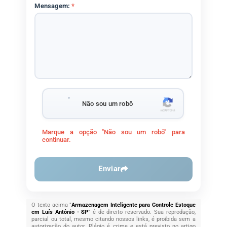
Mensagem:
*
Não sou um robô
Marque a opção "Não sou um robô" para
continuar.
Enviar
O texto acima "
Armazenagem Inteligente para Controle Estoque
em Luís Antônio - SP
" é de direito reservado. Sua reprodução,
parcial ou total, mesmo citando nossos links, é proibida sem a
autorização do autor. Plágio é crime e está previsto no artigo