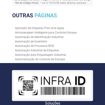
184 do Código Penal. –
Lei n° 9.610-98 sobre direitos autorais
.
OUTRAS
PÁGINAS
Aplicador de Etiquetas Print And Apply
Armazenagem Inteligente para Controle Estoque
Automação de Identificação Industrial
Automação de Inventário
Automação de Processos RFID
Automação Industrial de Etiquetas
Automação para Etiquetagem Industrial
Automatização do Controle de Estoque
Controle de Estoque com RFID
Controle de Estoque com Sistemas Automatizados
Empresa de Automação de Etiquetagem
Empresa de Automação para Processos Logísticos
Empresa de Rastreabilidade Industrial
Empresa de Soluções para Etiquetagem
Empresa Especializada em Inventário de Estoque
Etiqueta RFID para Controle de Estoque
Gestão de Inventários Automatizada
Soluções
Inventário de Estoque Automatizado