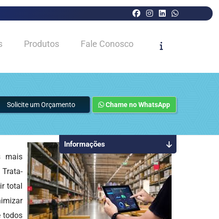
s
Produtos
Fale Conosco
Solicite um Orçamento
Chame no WhatsApp
Informações
 mais
 Trata-
 total
nimizar
e todos