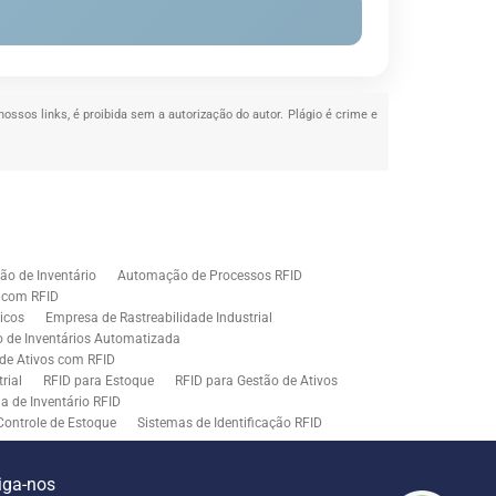
nossos links, é proibida sem a autorização do autor. Plágio é crime e
o de Inventário
Automação de Processos RFID
e com RFID
icos
Empresa de Rastreabilidade Industrial
o de Inventários Automatizada
de Ativos com RFID
rial
RFID para Estoque
RFID para Gestão de Ativos
a de Inventário RFID
Controle de Estoque
Sistemas de Identificação RFID
s em Rastreamento RFID
ão de Etiquetas
Tecnologia para Gestão de Estoque
iga-nos
ração
Middleware para Integração de Sistemas