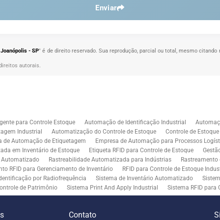
Enviar
Joanópolis - SP
" é de direito reservado. Sua reprodução, parcial ou total, mesmo citando 
direitos autorais
.
gente para Controle Estoque
Automação de Identificação Industrial
Automaçã
agem Industrial
Automatização do Controle de Estoque
Controle de Estoqu
a de Automação de Etiquetagem
Empresa de Automação para Processos Logíst
zada em Inventário de Estoque
Etiqueta RFID para Controle de Estoque
Gestã
l Automatizado
Rastreabilidade Automatizada para Indústrias
Rastreamento 
to RFID para Gerenciamento de Inventário
RFID para Controle de Estoque Indust
dentificação por Radiofrequência
Sistema de Inventário Automatizado
Sistem
ontrole de Patrimônio
Sistema Print And Apply Industrial
Sistema RFID para 
RFID para Indústria
Soluções de Impressão e Aplicação de Etiquetas
Soluçõe
 Controle de Inventário
Soluções RFID para Empresas
Automação de Aplicaç
es
Contato
S
iddleware para Integração
Tecnologia de Middleware e Ferramentas para Integ