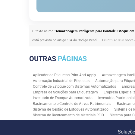
O texto acima "
Armazenagem Inteligente para Controle Estoque em 
está previsto no artigo 184 do Código Penal. –
Lei n° 9.610-98 sobre 
OUTRAS
PÁGINAS
Aplicador de Etiquetas Print And Apply
Armazenagem Inteli
Automação Industrial de Etiquetas
Automação para Etiquet
Controle de Estoque com Sistemas Automatizados
Empres
Empresa de Soluções para Etiquetagem
Empresa Especiali
Inventário de Estoque Automatizado
Inventário Patrimonia
Rastreamento e Controle de Ativos Patrimoniais
Rastreamen
Sistema de Gestão de Estoques Automatizado
Sistema de I
Sistema de Rastreamento de Materiais RFID
Sistema para C
Solução RFID para Controle Patrimonial Industrial
Solução 
Soluções para Rastreabilidade Industrial
Soluções RFID para
Soluçõ
Consultoria SAP para Gestão de Processos
Tecnologia de M