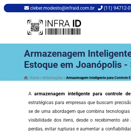
cleber.modesto@infraid.com.br
(11) 94712-
Armazenagem Inteligente
Estoque em Joanópolis -
Home
»
Informações
»
Armazenagem Inteligente para Controle 
A
armazenagem inteligente para controle d
estratégicas para empresas que buscam precisão,
se de uma abordagem que combina tecnologias a
visibilidade dos itens, desde o recebimento até
perdas, evitar rupturas e aumentar a confiabili