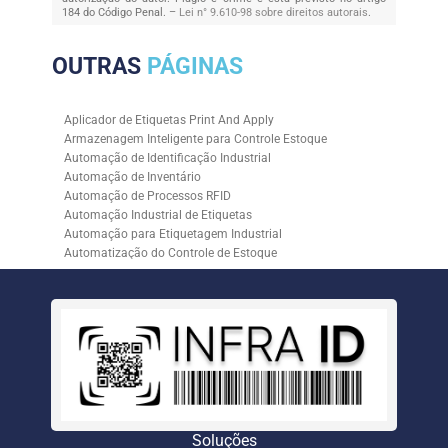
184 do Código Penal. –
Lei n° 9.610-98 sobre direitos autorais
.
OUTRAS
PÁGINAS
Aplicador de Etiquetas Print And Apply
Armazenagem Inteligente para Controle Estoque
Automação de Identificação Industrial
Automação de Inventário
Automação de Processos RFID
Automação Industrial de Etiquetas
Automação para Etiquetagem Industrial
Automatização do Controle de Estoque
Controle de Estoque com RFID
Controle de Estoque com Sistemas Automatizados
Empresa de Automação de Etiquetagem
Empresa de Automação para Processos Logísticos
Empresa de Rastreabilidade Industrial
Empresa de Soluções para Etiquetagem
Empresa Especializada em Inventário de Estoque
Etiqueta RFID para Controle de Estoque
Gestão de Inventários Automatizada
Soluções
Inventário de Estoque Automatizado