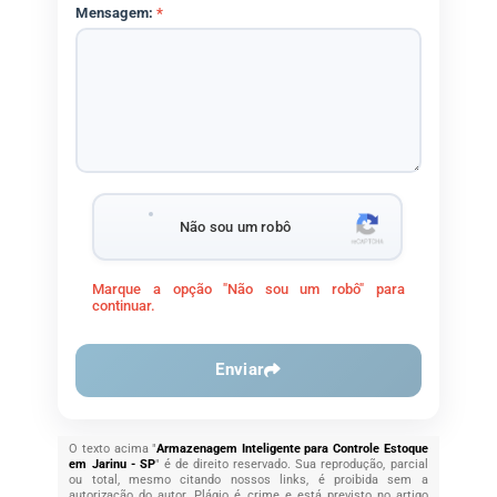
Mensagem:
*
Não sou um robô
Marque a opção "Não sou um robô" para
continuar.
Enviar
O texto acima "
Armazenagem Inteligente para Controle Estoque
em Jarinu - SP
" é de direito reservado. Sua reprodução, parcial
ou total, mesmo citando nossos links, é proibida sem a
autorização do autor. Plágio é crime e está previsto no artigo