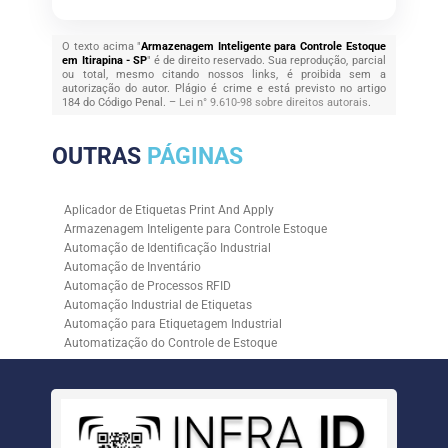
O texto acima "
Armazenagem Inteligente para Controle Estoque
em Itirapina - SP
" é de direito reservado. Sua reprodução, parcial
ou total, mesmo citando nossos links, é proibida sem a
autorização do autor. Plágio é crime e está previsto no artigo
184 do Código Penal. –
Lei n° 9.610-98 sobre direitos autorais
.
OUTRAS
PÁGINAS
Aplicador de Etiquetas Print And Apply
Armazenagem Inteligente para Controle Estoque
Automação de Identificação Industrial
Automação de Inventário
Automação de Processos RFID
Automação Industrial de Etiquetas
Automação para Etiquetagem Industrial
Automatização do Controle de Estoque
Controle de Estoque com RFID
Controle de Estoque com Sistemas Automatizados
Empresa de Automação de Etiquetagem
Empresa de Automação para Processos Logísticos
Empresa de Rastreabilidade Industrial