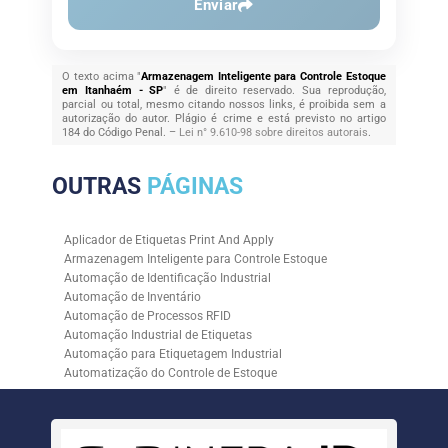
Enviar
O texto acima "
Armazenagem Inteligente para Controle Estoque
em Itanhaém - SP
" é de direito reservado. Sua reprodução,
parcial ou total, mesmo citando nossos links, é proibida sem a
autorização do autor. Plágio é crime e está previsto no artigo
184 do Código Penal. –
Lei n° 9.610-98 sobre direitos autorais
.
OUTRAS
PÁGINAS
Aplicador de Etiquetas Print And Apply
Armazenagem Inteligente para Controle Estoque
Automação de Identificação Industrial
Automação de Inventário
Automação de Processos RFID
Automação Industrial de Etiquetas
Automação para Etiquetagem Industrial
Automatização do Controle de Estoque
Controle de Estoque com RFID
Controle de Estoque com Sistemas Automatizados
Empresa de Automação de Etiquetagem