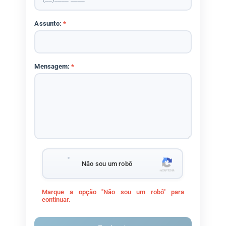
Assunto:
*
Mensagem:
*
Não sou um robô
Marque a opção "Não sou um robô" para
continuar.