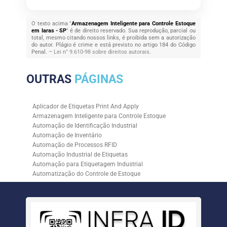
O texto acima "
Armazenagem Inteligente para Controle Estoque
em Iaras - SP
" é de direito reservado. Sua reprodução, parcial ou
total, mesmo citando nossos links, é proibida sem a autorização
do autor. Plágio é crime e está previsto no artigo 184 do Código
Penal. –
Lei n° 9.610-98 sobre direitos autorais
.
OUTRAS
PÁGINAS
Aplicador de Etiquetas Print And Apply
Armazenagem Inteligente para Controle Estoque
Automação de Identificação Industrial
Automação de Inventário
Automação de Processos RFID
Automação Industrial de Etiquetas
Automação para Etiquetagem Industrial
Automatização do Controle de Estoque
Controle de Estoque com RFID
Controle de Estoque com Sistemas Automatizados
Empresa de Automação de Etiquetagem
Empresa de Automação para Processos Logísticos
Empresa de Rastreabilidade Industrial