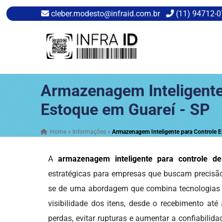
cleber.modesto@infraid.com.br
(11) 94712-
Armazenagem Inteligente
Estoque em Guareí - SP
Home
»
Informações
»
Armazenagem Inteligente para Controle E
A
armazenagem inteligente para controle d
estratégicas para empresas que buscam precisão,
se de uma abordagem que combina tecnologias a
visibilidade dos itens, desde o recebimento até
perdas, evitar rupturas e aumentar a confiabili