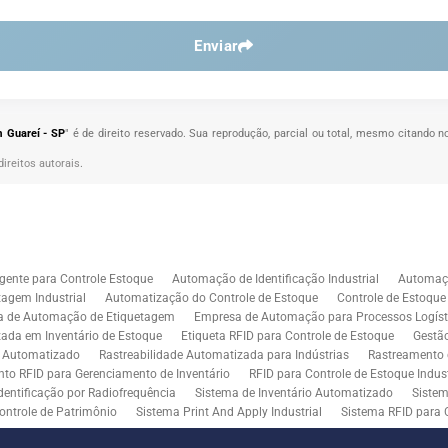
Enviar
 Guareí - SP
" é de direito reservado. Sua reprodução, parcial ou total, mesmo citando n
direitos autorais
.
gente para Controle Estoque
Automação de Identificação Industrial
Automaçã
agem Industrial
Automatização do Controle de Estoque
Controle de Estoqu
a de Automação de Etiquetagem
Empresa de Automação para Processos Logíst
zada em Inventário de Estoque
Etiqueta RFID para Controle de Estoque
Gestã
l Automatizado
Rastreabilidade Automatizada para Indústrias
Rastreamento 
to RFID para Gerenciamento de Inventário
RFID para Controle de Estoque Indust
dentificação por Radiofrequência
Sistema de Inventário Automatizado
Sistem
ontrole de Patrimônio
Sistema Print And Apply Industrial
Sistema RFID para 
RFID para Indústria
Soluções de Impressão e Aplicação de Etiquetas
Soluçõe