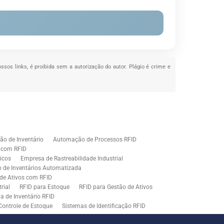
ossos links, é proibida sem a autorização do autor. Plágio é crime e
o de Inventário
Automação de Processos RFID
e com RFID
icos
Empresa de Rastreabilidade Industrial
o de Inventários Automatizada
de Ativos com RFID
rial
RFID para Estoque
RFID para Gestão de Ativos
a de Inventário RFID
Controle de Estoque
Sistemas de Identificação RFID
s em Rastreamento RFID