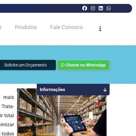
s
Produtos
Fale Conosco
Solicite um Orçamento
Chame no WhatsApp
Informações
 mais
 Trata-
 total
nimizar
e todos