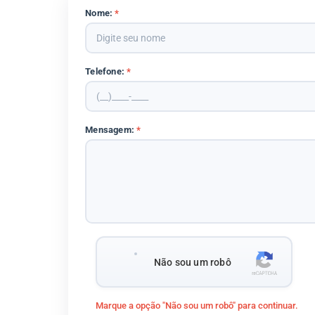
Nome:
*
Telefone:
*
Mensagem:
*
Não sou um robô
Marque a opção "Não sou um robô" para continuar.