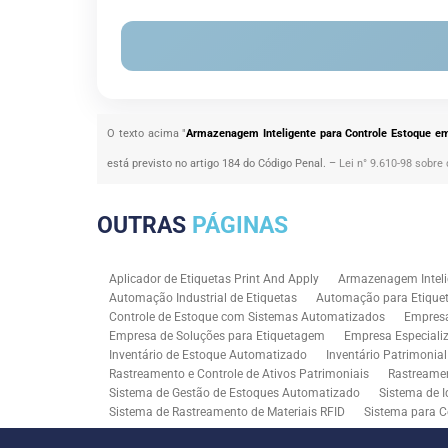
O texto acima "
Armazenagem Inteligente para Controle Estoque em
está previsto no artigo 184 do Código Penal. –
Lei n° 9.610-98 sobre 
OUTRAS
PÁGINAS
Aplicador de Etiquetas Print And Apply
Armazenagem Inteli
Automação Industrial de Etiquetas
Automação para Etiquet
Controle de Estoque com Sistemas Automatizados
Empres
Empresa de Soluções para Etiquetagem
Empresa Especiali
Inventário de Estoque Automatizado
Inventário Patrimonia
Rastreamento e Controle de Ativos Patrimoniais
Rastreamen
Sistema de Gestão de Estoques Automatizado
Sistema de I
Sistema de Rastreamento de Materiais RFID
Sistema para C
Solução RFID para Controle Patrimonial Industrial
Solução 