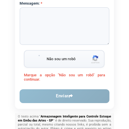
Mensagem:
*
Não sou um robô
Marque a opção "Não sou um robô" para
continuar.
Enviar
O texto acima "
Armazenagem Inteligente para Controle Estoque
em Embu das Artes - SP
" é de direito reservado. Sua reprodução,
parcial ou total, mesmo citando nossos links, é proibida sem a
autorização do autor. Plágio é crime e está previsto no artigo