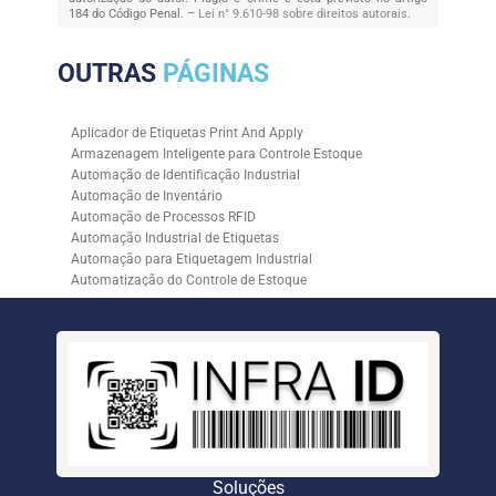
184 do Código Penal. –
Lei n° 9.610-98 sobre direitos autorais
.
OUTRAS
PÁGINAS
Aplicador de Etiquetas Print And Apply
Armazenagem Inteligente para Controle Estoque
Automação de Identificação Industrial
Automação de Inventário
Automação de Processos RFID
Automação Industrial de Etiquetas
Automação para Etiquetagem Industrial
Automatização do Controle de Estoque
Controle de Estoque com RFID
Controle de Estoque com Sistemas Automatizados
Empresa de Automação de Etiquetagem
Empresa de Automação para Processos Logísticos
Empresa de Rastreabilidade Industrial
Empresa de Soluções para Etiquetagem
Empresa Especializada em Inventário de Estoque
Etiqueta RFID para Controle de Estoque
Gestão de Inventários Automatizada
Soluções
Inventário de Estoque Automatizado