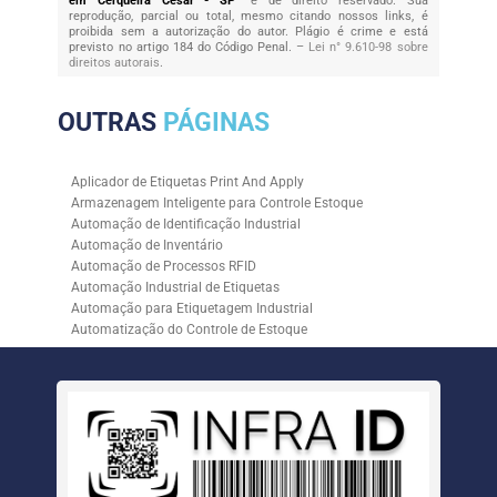
em Cerqueira César - SP
" é de direito reservado. Sua
reprodução, parcial ou total, mesmo citando nossos links, é
proibida sem a autorização do autor. Plágio é crime e está
previsto no artigo 184 do Código Penal. –
Lei n° 9.610-98 sobre
direitos autorais
.
OUTRAS
PÁGINAS
Aplicador de Etiquetas Print And Apply
Armazenagem Inteligente para Controle Estoque
Automação de Identificação Industrial
Automação de Inventário
Automação de Processos RFID
Automação Industrial de Etiquetas
Automação para Etiquetagem Industrial
Automatização do Controle de Estoque
Controle de Estoque com RFID
Controle de Estoque com Sistemas Automatizados
Empresa de Automação de Etiquetagem
Empresa de Automação para Processos Logísticos
Empresa de Rastreabilidade Industrial
Empresa de Soluções para Etiquetagem
Empresa Especializada em Inventário de Estoque