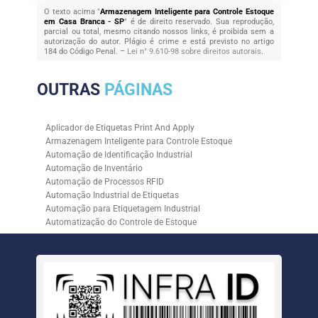
O texto acima "
Armazenagem Inteligente para Controle Estoque
em Casa Branca - SP
" é de direito reservado. Sua reprodução,
parcial ou total, mesmo citando nossos links, é proibida sem a
autorização do autor. Plágio é crime e está previsto no artigo
184 do Código Penal. –
Lei n° 9.610-98 sobre direitos autorais
.
OUTRAS
PÁGINAS
Aplicador de Etiquetas Print And Apply
Armazenagem Inteligente para Controle Estoque
Automação de Identificação Industrial
Automação de Inventário
Automação de Processos RFID
Automação Industrial de Etiquetas
Automação para Etiquetagem Industrial
Automatização do Controle de Estoque
Controle de Estoque com RFID
Controle de Estoque com Sistemas Automatizados
Empresa de Automação de Etiquetagem
Empresa de Automação para Processos Logísticos
Empresa de Rastreabilidade Industrial
Empresa de Soluções para Etiquetagem
Empresa Especializada em Inventário de Estoque