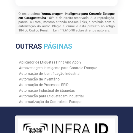
O texto acima "
Armazenagem Inteligente para Controle Estoque
em Caraguatatuba - SP
" é de direito reservado. Sua reprodução,
parcial ou total, mesmo citando nossos links, é proibida sem a
autorização do autor. Plágio é crime e está previsto no artigo
184 do Código Penal. –
Lei n° 9.610-98 sobre direitos autorais
.
OUTRAS
PÁGINAS
Aplicador de Etiquetas Print And Apply
Armazenagem Inteligente para Controle Estoque
Automação de Identificação Industrial
Automação de Inventário
Automação de Processos RFID
Automação Industrial de Etiquetas
Automação para Etiquetagem Industrial
Automatização do Controle de Estoque
Controle de Estoque com RFID
Controle de Estoque com Sistemas Automatizados
Empresa de Automação de Etiquetagem
Empresa de Automação para Processos Logísticos
Empresa de Rastreabilidade Industrial