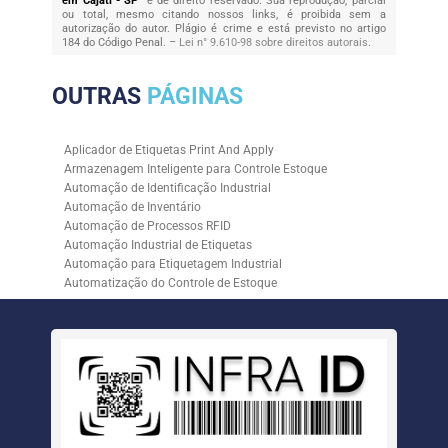
em Cajati - SP
" é de direito reservado. Sua reprodução, parcial
ou total, mesmo citando nossos links, é proibida sem a
autorização do autor. Plágio é crime e está previsto no artigo
184 do Código Penal. –
Lei n° 9.610-98 sobre direitos autorais
.
OUTRAS
PÁGINAS
Aplicador de Etiquetas Print And Apply
Armazenagem Inteligente para Controle Estoque
Automação de Identificação Industrial
Automação de Inventário
Automação de Processos RFID
Automação Industrial de Etiquetas
Automação para Etiquetagem Industrial
Automatização do Controle de Estoque
Controle de Estoque com RFID
Controle de Estoque com Sistemas Automatizados
Empresa de Automação de Etiquetagem
Empresa de Automação para Processos Logísticos
Empresa de Rastreabilidade Industrial
Empresa de Soluções para Etiquetagem
Empresa Especializada em Inventário de Estoque
Etiqueta RFID para Controle de Estoque