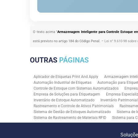
O texto acima "
Armazenagem Inteligente para Controle Estoque em
está previsto no artigo 184 do Código Penal. –
Lei n° 9.610-98 sobre 
OUTRAS
PÁGINAS
Aplicador de Etiquetas Print And Apply
Armazenagem Inteli
Automação Industrial de Etiquetas
Automação para Etiquet
Controle de Estoque com Sistemas Automatizados
Empres
Empresa de Soluções para Etiquetagem
Empresa Especiali
Inventário de Estoque Automatizado
Inventário Patrimonia
Rastreamento e Controle de Ativos Patrimoniais
Rastreamen
Sistema de Gestão de Estoques Automatizado
Sistema de I
Sistema de Rastreamento de Materiais RFID
Sistema para C
Solução RFID para Controle Patrimonial Industrial
Solução 
Soluções para Rastreabilidade Industrial
Soluções RFID para
Soluçõ
Consultoria SAP para Gestão de Processos
Tecnologia de M