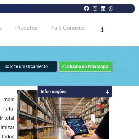
s
Produtos
Fale Conosco
Solicite um Orçamento
Chame no WhatsApp
Informações
 mais
 Trata-
 total
nimizar
e todos