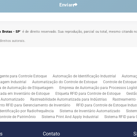
Enviar
 Brotas - SP
" é de direito reservado. Sua reprodução, parcial ou total, mesmo citando n
direitos autorais
.
gente para Controle Estoque
Automação de Identificação Industrial
Automaçã
agem Industrial
Automatização do Controle de Estoque
Controle de Estoqu
a de Automação de Etiquetagem
Empresa de Automação para Processos Logíst
zada em Inventário de Estoque
Etiqueta RFID para Controle de Estoque
Gestã
l Automatizado
Rastreabilidade Automatizada para Indústrias
Rastreamento 
to RFID para Gerenciamento de Inventário
RFID para Controle de Estoque Indust
dentificação por Radiofrequência
Sistema de Inventário Automatizado
Sistem
ontrole de Patrimônio
Sistema Print And Apply Industrial
Sistema RFID para 
RFID para Indústria
Soluções de Impressão e Aplicação de Etiquetas
Soluçõe
 Controle de Inventário
Soluções RFID para Empresas
Automação de Aplicaç
es
Contato
S
iddleware para Integração
Tecnologia de Middleware e Ferramentas para Integ