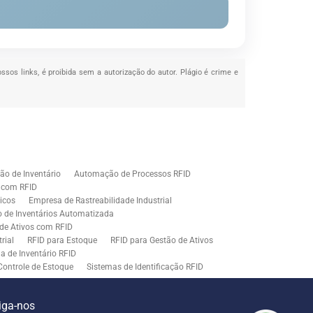
ossos links, é proibida sem a autorização do autor. Plágio é crime e
o de Inventário
Automação de Processos RFID
e com RFID
icos
Empresa de Rastreabilidade Industrial
o de Inventários Automatizada
de Ativos com RFID
rial
RFID para Estoque
RFID para Gestão de Ativos
a de Inventário RFID
Controle de Estoque
Sistemas de Identificação RFID
s em Rastreamento RFID
ão de Etiquetas
Tecnologia para Gestão de Estoque
iga-nos
ração
Middleware para Integração de Sistemas