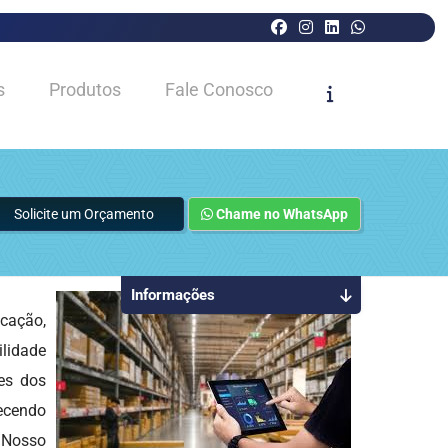
s
Produtos
Fale Conosco
Solicite um Orçamento
Chame no WhatsApp
Informações
cação,
ilidade
es dos
recendo
 Nosso