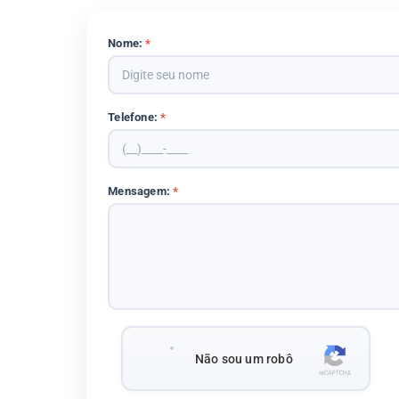
Nome:
*
Telefone:
*
Mensagem:
*
Não sou um robô