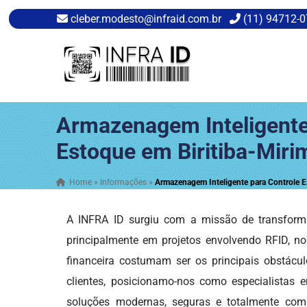
cleber.modesto@infraid.com.br
(11) 94712-
Armazenagem Inteligente
Estoque em Biritiba-Miri
Home
»
Informações
»
Armazenagem Inteligente para Controle E
A INFRA ID surgiu com a missão de transform
principalmente em projetos envolvendo RFID, nos
financeira costumam ser os principais obstác
clientes, posicionamo-nos como especialistas
soluções modernas, seguras e totalmente comp