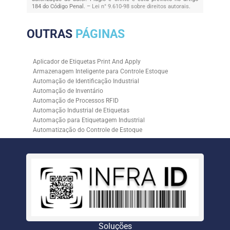
184 do Código Penal. –
Lei n° 9.610-98 sobre direitos autorais
.
OUTRAS
PÁGINAS
Aplicador de Etiquetas Print And Apply
Armazenagem Inteligente para Controle Estoque
Automação de Identificação Industrial
Automação de Inventário
Automação de Processos RFID
Automação Industrial de Etiquetas
Automação para Etiquetagem Industrial
Automatização do Controle de Estoque
Controle de Estoque com RFID
Controle de Estoque com Sistemas Automatizados
Empresa de Automação de Etiquetagem
Empresa de Automação para Processos Logísticos
Empresa de Rastreabilidade Industrial
Empresa de Soluções para Etiquetagem
Empresa Especializada em Inventário de Estoque
Etiqueta RFID para Controle de Estoque
Gestão de Inventários Automatizada
Soluções
Inventário de Estoque Automatizado