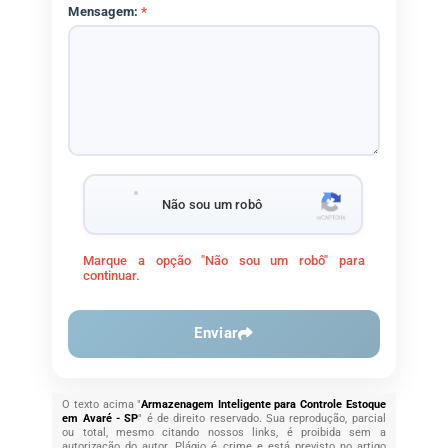
Mensagem:
*
Não sou um robô
Marque a opção "Não sou um robô" para
continuar.
Enviar
O texto acima "
Armazenagem Inteligente para Controle Estoque
em Avaré - SP
" é de direito reservado. Sua reprodução, parcial
ou total, mesmo citando nossos links, é proibida sem a
autorização do autor. Plágio é crime e está previsto no artigo