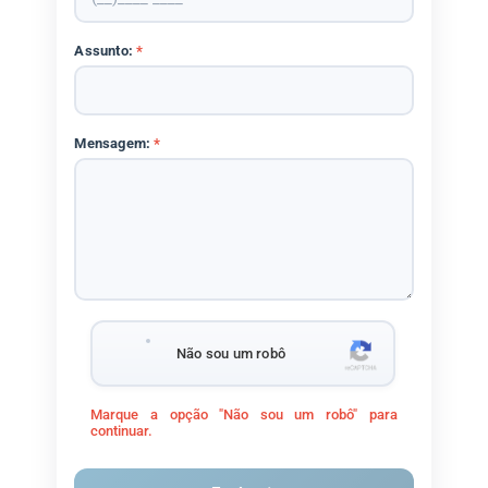
Assunto:
*
Mensagem:
*
Não sou um robô
Marque a opção "Não sou um robô" para
continuar.