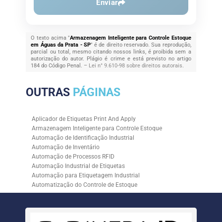
Enviar
O texto acima "
Armazenagem Inteligente para Controle Estoque
em Águas da Prata - SP
" é de direito reservado. Sua reprodução,
parcial ou total, mesmo citando nossos links, é proibida sem a
autorização do autor. Plágio é crime e está previsto no artigo
184 do Código Penal. –
Lei n° 9.610-98 sobre direitos autorais
.
OUTRAS
PÁGINAS
Aplicador de Etiquetas Print And Apply
Armazenagem Inteligente para Controle Estoque
Automação de Identificação Industrial
Automação de Inventário
Automação de Processos RFID
Automação Industrial de Etiquetas
Automação para Etiquetagem Industrial
Automatização do Controle de Estoque
Controle de Estoque com RFID
Controle de Estoque com Sistemas Automatizados
Empresa de Automação de Etiquetagem