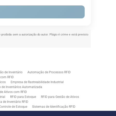
é proibida sem a autorização do autor. Plágio é crime e está previsto
o de Inventário
Automação de Processos RFID
e com RFID
icos
Empresa de Rastreabilidade Industrial
o de Inventários Automatizada
de Ativos com RFID
rial
RFID para Estoque
RFID para Gestão de Ativos
a de Inventário RFID
Controle de Estoque
Sistemas de Identificação RFID
s em Rastreamento RFID