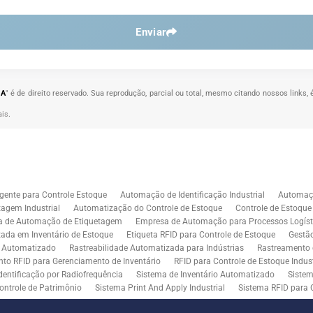
Enviar
MA
" é de direito reservado. Sua reprodução, parcial ou total, mesmo citando nossos links, 
ais
.
gente para Controle Estoque
Automação de Identificação Industrial
Automaçã
agem Industrial
Automatização do Controle de Estoque
Controle de Estoqu
a de Automação de Etiquetagem
Empresa de Automação para Processos Logíst
zada em Inventário de Estoque
Etiqueta RFID para Controle de Estoque
Gestã
l Automatizado
Rastreabilidade Automatizada para Indústrias
Rastreamento 
to RFID para Gerenciamento de Inventário
RFID para Controle de Estoque Indust
dentificação por Radiofrequência
Sistema de Inventário Automatizado
Sistem
ontrole de Patrimônio
Sistema Print And Apply Industrial
Sistema RFID para 
RFID para Indústria
Soluções de Impressão e Aplicação de Etiquetas
Soluçõe