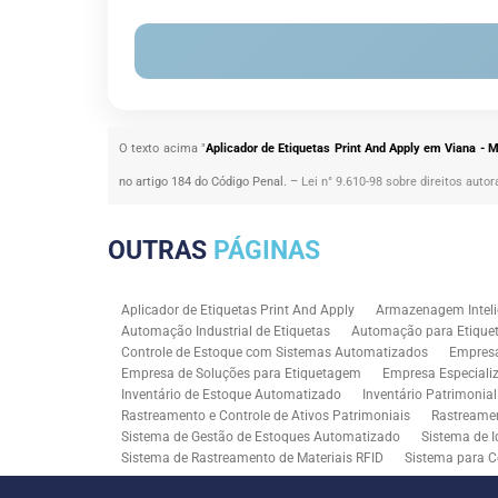
O texto acima "
Aplicador de Etiquetas Print And Apply em Viana - 
no artigo 184 do Código Penal. –
Lei n° 9.610-98 sobre direitos autor
OUTRAS
PÁGINAS
Aplicador de Etiquetas Print And Apply
Armazenagem Inteli
Automação Industrial de Etiquetas
Automação para Etiquet
Controle de Estoque com Sistemas Automatizados
Empres
Empresa de Soluções para Etiquetagem
Empresa Especiali
Inventário de Estoque Automatizado
Inventário Patrimonia
Rastreamento e Controle de Ativos Patrimoniais
Rastreamen
Sistema de Gestão de Estoques Automatizado
Sistema de I
Sistema de Rastreamento de Materiais RFID
Sistema para C
Solução RFID para Controle Patrimonial Industrial
Solução 