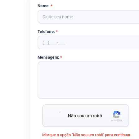
Nome:
*
Telefone:
*
Mensagem:
*
Não sou um robô
Marque a opção "Não sou um robô" para continuar.