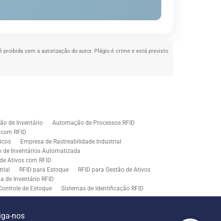
é proibida sem a autorização do autor. Plágio é crime e está previsto
o de Inventário
Automação de Processos RFID
e com RFID
icos
Empresa de Rastreabilidade Industrial
o de Inventários Automatizada
de Ativos com RFID
rial
RFID para Estoque
RFID para Gestão de Ativos
a de Inventário RFID
Controle de Estoque
Sistemas de Identificação RFID
s em Rastreamento RFID
ão de Etiquetas
Tecnologia para Gestão de Estoque
iga-nos
ração
Middleware para Integração de Sistemas