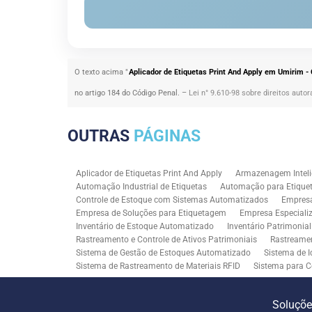
O texto acima "
Aplicador de Etiquetas Print And Apply em Umirim -
no artigo 184 do Código Penal. –
Lei n° 9.610-98 sobre direitos autor
OUTRAS
PÁGINAS
Aplicador de Etiquetas Print And Apply
Armazenagem Inteli
Automação Industrial de Etiquetas
Automação para Etiquet
Controle de Estoque com Sistemas Automatizados
Empres
Empresa de Soluções para Etiquetagem
Empresa Especiali
Inventário de Estoque Automatizado
Inventário Patrimonia
Rastreamento e Controle de Ativos Patrimoniais
Rastreamen
Sistema de Gestão de Estoques Automatizado
Sistema de I
Sistema de Rastreamento de Materiais RFID
Sistema para C
Solução RFID para Controle Patrimonial Industrial
Solução 
Soluções para Rastreabilidade Industrial
Soluções RFID para
Soluçõ
Consultoria SAP para Gestão de Processos
Tecnologia de M