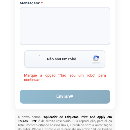
Mensagem:
*
Não sou um robô
Marque a opção "Não sou um robô" para
continuar.
Enviar
O texto acima "
Aplicador de Etiquetas Print And Apply em
Touros - RN
" é de direito reservado. Sua reprodução, parcial ou
total, mesmo citando nossos links, é proibida sem a autorização
do autor. Plágio é crime e está previsto no artigo 184 do Código