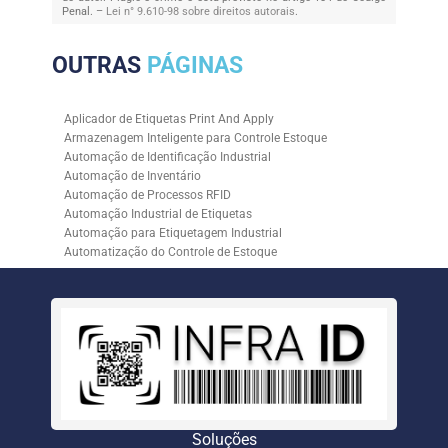
Penal. –
Lei n° 9.610-98 sobre direitos autorais
.
OUTRAS
PÁGINAS
Aplicador de Etiquetas Print And Apply
Armazenagem Inteligente para Controle Estoque
Automação de Identificação Industrial
Automação de Inventário
Automação de Processos RFID
Automação Industrial de Etiquetas
Automação para Etiquetagem Industrial
Automatização do Controle de Estoque
Controle de Estoque com RFID
Controle de Estoque com Sistemas Automatizados
Empresa de Automação de Etiquetagem
Empresa de Automação para Processos Logísticos
Empresa de Rastreabilidade Industrial
Empresa de Soluções para Etiquetagem
Empresa Especializada em Inventário de Estoque
Etiqueta RFID para Controle de Estoque
Gestão de Inventários Automatizada
Soluções
Inventário de Estoque Automatizado