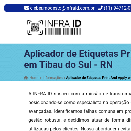
cleber.modesto@infraid.com.br
(11) 94712-
Aplicador de Etiquetas Pr
em Tibau do Sul - RN
Home
»
Informações
»
Aplicador de Etiquetas Print And Apply e
A INFRA ID nasceu com a missão de transforma
posicionando-se como especialista na operação
avançadas. Identificamos falhas comuns em proj
gestão robusta, e decidimos atuar de forma dif
utilizadas pelos clientes. Nossa abordagem evita