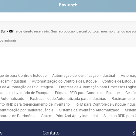
Enviar
 Sul - RN
" é de direito reservado. Sua reprodução, parcial ou total, mesmo citando nossos
tos autorais
.
gente para Controle Estoque
Automação de Identificação Industrial
Automaçã
agem Industrial
Automatização do Controle de Estoque
Controle de Estoqu
a de Automação de Etiquetagem
Empresa de Automação para Processos Logíst
zada em Inventário de Estoque
Etiqueta RFID para Controle de Estoque
Gestã
l Automatizado
Rastreabilidade Automatizada para Indústrias
Rastreamento 
to RFID para Gerenciamento de Inventário
RFID para Controle de Estoque Indust
dentificação por Radiofrequência
Sistema de Inventário Automatizado
Sistem
ontrole de Patrimônio
Sistema Print And Apply Industrial
Sistema RFID para 
RFID para Indústria
Soluções de Impressão e Aplicação de Etiquetas
Soluçõe
 Controle de Inventário
Soluções RFID para Empresas
Automação de Aplicaç
es
Contato
S
iddleware para Integração
Tecnologia de Middleware e Ferramentas para Integ