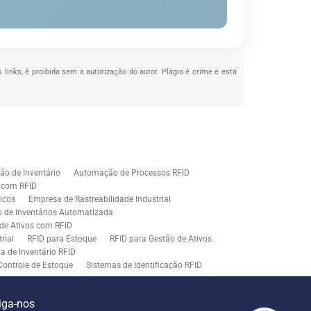
 links, é proibida sem a autorização do autor. Plágio é crime e está
o de Inventário
Automação de Processos RFID
e com RFID
icos
Empresa de Rastreabilidade Industrial
o de Inventários Automatizada
de Ativos com RFID
rial
RFID para Estoque
RFID para Gestão de Ativos
a de Inventário RFID
Controle de Estoque
Sistemas de Identificação RFID
s em Rastreamento RFID
ão de Etiquetas
Tecnologia para Gestão de Estoque
iga-nos
ração
Middleware para Integração de Sistemas