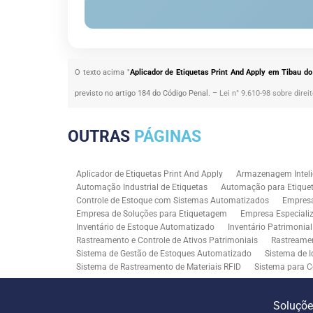
O texto acima "
Aplicador de Etiquetas Print And Apply em Tibau do
previsto no artigo 184 do Código Penal. –
Lei n° 9.610-98 sobre direi
OUTRAS
PÁGINAS
Aplicador de Etiquetas Print And Apply
Armazenagem Inteli
Automação Industrial de Etiquetas
Automação para Etiquet
Controle de Estoque com Sistemas Automatizados
Empres
Empresa de Soluções para Etiquetagem
Empresa Especiali
Inventário de Estoque Automatizado
Inventário Patrimonia
Rastreamento e Controle de Ativos Patrimoniais
Rastreamen
Sistema de Gestão de Estoques Automatizado
Sistema de I
Sistema de Rastreamento de Materiais RFID
Sistema para C
Solução RFID para Controle Patrimonial Industrial
Solução 
Soluções para Rastreabilidade Industrial
Soluções RFID para
Soluçõ
Consultoria SAP para Gestão de Processos
Tecnologia de M