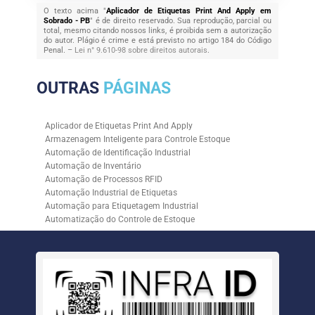
O texto acima "
Aplicador de Etiquetas Print And Apply em
Sobrado - PB
" é de direito reservado. Sua reprodução, parcial ou
total, mesmo citando nossos links, é proibida sem a autorização
do autor. Plágio é crime e está previsto no artigo 184 do Código
Penal. –
Lei n° 9.610-98 sobre direitos autorais
.
OUTRAS
PÁGINAS
Aplicador de Etiquetas Print And Apply
Armazenagem Inteligente para Controle Estoque
Automação de Identificação Industrial
Automação de Inventário
Automação de Processos RFID
Automação Industrial de Etiquetas
Automação para Etiquetagem Industrial
Automatização do Controle de Estoque
Controle de Estoque com RFID
Controle de Estoque com Sistemas Automatizados
Empresa de Automação de Etiquetagem
Empresa de Automação para Processos Logísticos
Empresa de Rastreabilidade Industrial
Empresa de Soluções para Etiquetagem
Empresa Especializada em Inventário de Estoque